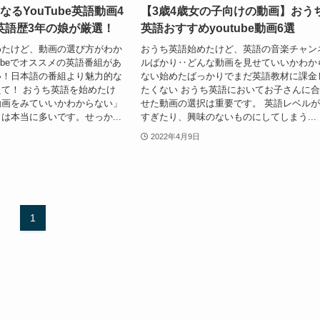
なるYouTube英語動画4
【3歳4歳女の子向けの動画】おう
英語歴3年の娘が厳選！
英語おすすめyoutube動画6選
めたけど、動画の選び方がわか
おうち英語始めたけど、英語の音楽チャン
Tubeでオススメの英語番組があ
ルばかり‥どんな動画を見せていいかわか
い！日本語の番組より魅力的な
ない始めたばっかりでまだ英語教材に課金
て！ おうち英語を始めたけ
たくない おうち英語においてお子さんに
動画をみていいかわからない」
せた動画の選択は重要です。 英語レベル
は本当に多いです。せっか...
すぎたり、興味のないものにしてしまう...
2022年4月9日
1