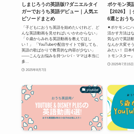
しまじろうの英語版!?ダニエルタイ
ポケモン英
ガーでおうち英語デビュー｜人気エ
【2026】｜
ピソードまとめ
6選とおう
「子どもにおうち英語を始めたいけれど、ど
⚫︎ポケモンに
んな英語動画を見せればいいかわからない」
活かす方法はな
「０歳からみれる英語動画を教えてほし
気なので英語動
い！」 「YouTubeや配信サイトで探しても、
なんか大変そ
英語の歌ばかりで教育的な内容が少ない」
みたい！ 日本
——こんなお悩みを持つパパ・ママは本当に
トモンスター』
多...
2025年7月15日
2025年8月7日
youtube