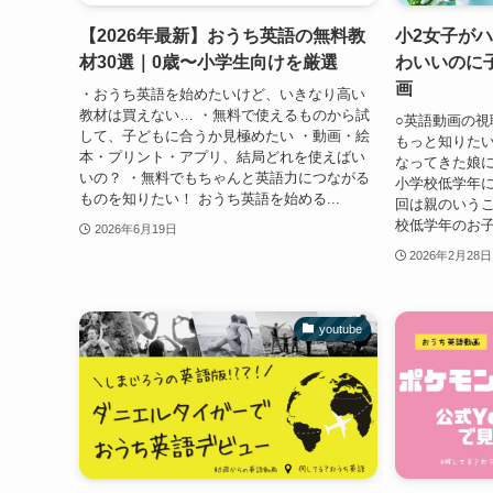
【2026年最新】おうち英語の無料教
小2女子が
材30選｜0歳〜小学生向けを厳選
わいいのに
画
・おうち英語を始めたいけど、いきなり高い
教材は買えない… ・無料で使えるものから試
○英語動画の視
して、子どもに合うか見極めたい ・動画・絵
もっと知りたい
本・プリント・アプリ、結局どれを使えばい
なってきた娘に
いの？ ・無料でもちゃんと英語力につながる
小学校低学年に
ものを知りたい！ おうち英語を始める...
回は親のいう
校低学年のお子
2026年6月19日
2026年2月28日
youtube