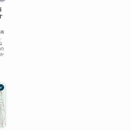
画
す
動画
で、
な
話の
んか
be