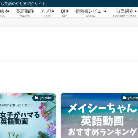
うち英語のやり方紹介サイト。
絵本
英語動画
アプリ
DIY
指南書レビュー
自己紹介
oks
Movies
Apps
DIY
review
Self-introduction
youtube
youtu