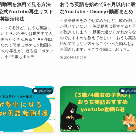
語動画を無料で見る方法
おうち英語を始めて6ヶ月以内に最
公式YouTube再生リスト
なYouTube・Disney+動画まとめ
ち英語活用法
・英語動画をみさせ始めたけど、歌の番組
か見せていない ・英語動画は長すぎると
ハマってるけど、おうち英語に
が飽きてしまう ・動画の選び方がわから
い？ ⚫︎ポケモンは世界中で人
のでおすすめを教えて欲しい！ おうち英
画もたくさんある？ ⚫︎VPNは
始めて間もない方からこういった悩みをよ
うなので簡単にポケモン動画を
お聞きします。そこで今回は、おうち...
中の小学生が、通る道『ポケッ
。小2の娘もポケモ...
2025年6月22日
youtube
youtu