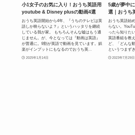
小1女子のお気に入り！おうち英語用
5歳が夢中に
youtube & Disney plusの動画4選
選｜おうち
おうち英語開始から4年、『うちのテレビは英
おうち英語始
語しか映らないよ？』というハッタリを継続
らない。You
している我が家。 もちろんそんな嘘はもう通
ったら知りた
じません。が、今となっては『動画は英語』
英語番組を教え
が普通に。9割が英語で動画を見ています。娯
ど、「どんな
楽がインプットにもなるのでおうち英...
というつまずき
2025年1月14日
2023年7月29日