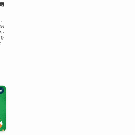
適
し
子供
ない
語を
く
be