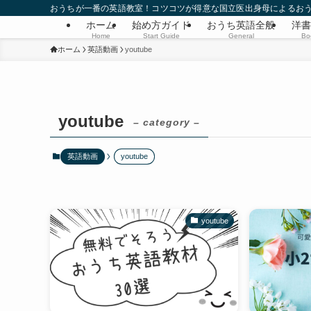
おうちが一番の英語教室！コツコツが得意な国立医出身母によるお
ホーム
始め方ガイド
おうち英語全般
洋書
Home
Start Guide
General
Bo
ホーム
英語動画
youtube
youtube
– category –
英語動画
youtube
youtube