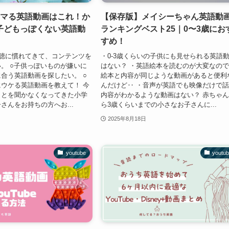
ハマる英語動画はこれ！か
【保存版】メイシーちゃん英語動
子どもっぽくない英語動
ランキングベスト25｜0〜3歳にお
すめ！
聴に慣れてきて、コンテンツを
・0-3歳くらいの子供にも見せられる英語
。 ○子供っぽいものが嫌いに
はない？ ・英語絵本を読むのが大変なの
合う英語動画を探したい。 ○
絵本と内容が同じような動画があると便利
ウケる英語動画を教えて！ 今
んだけど‥ ・音声が英語でも映像だけで
ことを聞かなくなってきた小学
内容がわかるような動画はない？ 赤ちゃ
さんをお持ちの方へお...
ら3歳くらいまでの小さなお子さんに...
2025年8月18日
youtube
youtu