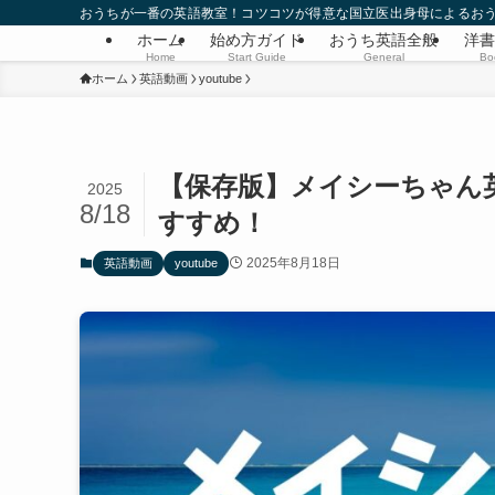
おうちが一番の英語教室！コツコツが得意な国立医出身母によるお
ホーム
始め方ガイド
おうち英語全般
洋書
Home
Start Guide
General
Bo
ホーム
英語動画
youtube
【保存版】メイシーちゃん英
2025
8/18
すすめ！
2025年8月18日
英語動画
youtube