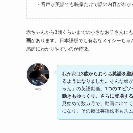
・音声が英語でも映像だけで話の内容がわか
赤ちゃんから3歳くらいまでの小さなお子さんに
画
があります。日本語版でも有名なメイシーちゃ
感的にわかりやすいのが特徴。
我が家は
3歳からおうち英語を継
るようになりました。
そんな娘
ゃん」の英語動画。
1つのエピソ
may
動きもゆっくり、さらに登場す
見始めて数カ月で、動画に出て
になり、その後は英語絵本もス