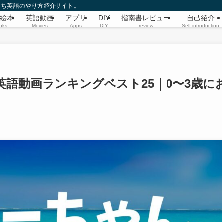
うち英語のやり方紹介サイト。
絵本
英語動画
アプリ
DIY
指南書レビュー
自己紹介
oks
Movies
Apps
DIY
review
Self-introduction
語動画ランキングベスト25｜0〜3歳に