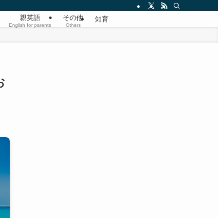
親英語
その他
知育
English for parents
Others
お